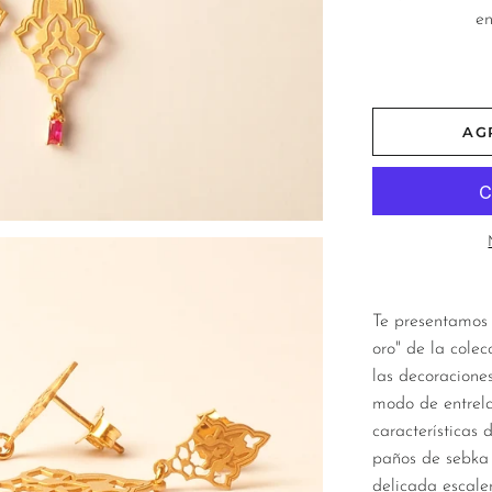
en
PIB Azul
PIB Naranja
AG
PIB Menta
PIB Rojo
PIB Rosa
PIB Verde
Te presentamos 
oro" de la cole
las decoracione
modo de entrel
características 
paños de sebka
delicada escale