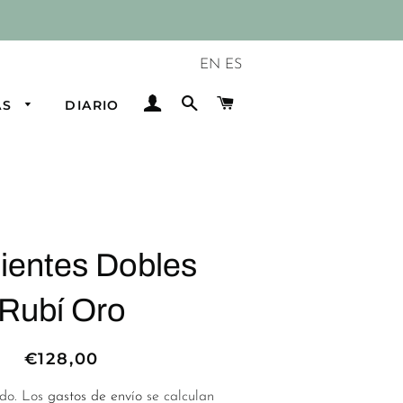
EN
ES
INGRESAR
BUSCAR
CARRITO
AS
DIARIO
de
ata
a
ientes Dobles
ata
ro
Rubí Oro
o
a
€128,00
Precio
Precio
ta
habitual
de
ido. Los
gastos de envío
se calculan
oferta