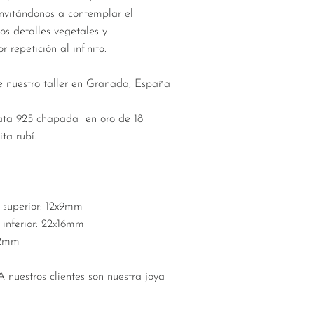
invitándonos a contemplar el
os detalles vegetales y
 repetición al infinito.
e nuestro taller en Granada, España
lata 925 chapada en oro de 18
ita rubí.
 superior: 12x9mm
 inferior: 22x16mm
x2mm
uestros clientes son nuestra joya